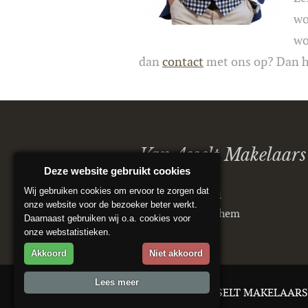
wo
wo
dan
contact
met ons op? Dan he
Van Asselt Makelaars
Deze website gebruikt cookies
Wij gebruiken cookies om ervoor te zorgen dat
Postbus 5151
onze website voor de bezoeker beter werkt.
6802 ED Arnhem
Daarnaast gebruiken wij o.a. cookies voor
onze webstatistieken.
Akkoord
Niet akkoord
Lees meer
© 2026 VAN ASSELT MAKELAARS