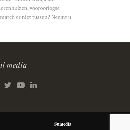
 herenhuizen, vooroorlogse
 match er niet tussen? Neemt u
al media
Sumedia