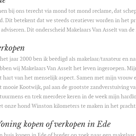
de
n bij ons terecht via mond tot mond reclame, dat sch
d. Dit betekent dat we steeds creatiever worden in het p
 adviseren. Dit onderscheid Makelaars Van Asselt van de 
erkopen
 het jaar 2000 ben ik beëdigd als makelaar/taxateur en na 
bben wij Makelaars Van Asselt het leven ingeroepen. Mijn 
t hart van het menselijk aspect. Samen met mijn vrouw e
t mooie Kootwijk, pal aan de grootste zandverstuiving va
tuurmens en trek meerdere keren in de week mijn har
t onze hond Winston kilometers te maken in het prachti
oning kopen of verkopen in Ede
n huis kopen in Ede of breder op zoek naar een makelaar 