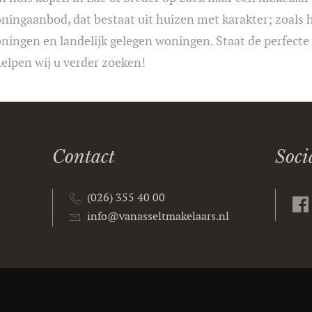
ningaanbod, dat bestaat uit huizen met karakter; zoals
ningen en landelijk gelegen woningen. Staat de perfecte
lpen wij u verder zoeken!
Contact
Soci
(026) 355 40 00
info@vanasseltmakelaars.nl