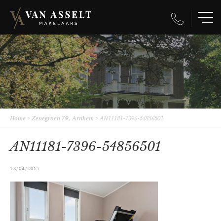
Home
>
Zenegroen 79, Arnhem
>
AN11181-7396-54856501
AN11181-7396-54856501
18/04/2017