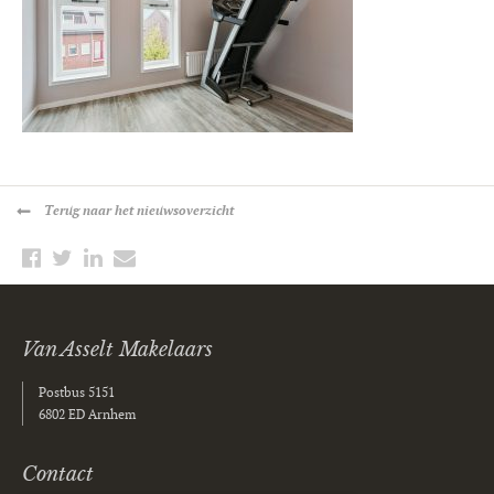
Terug
naar het nieuwsoverzicht
Van Asselt Makelaars
Postbus 5151
6802 ED Arnhem
Contact