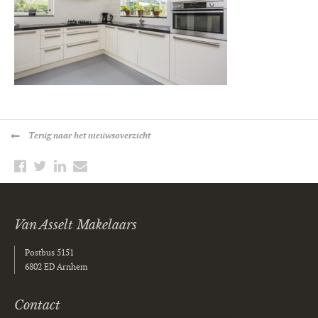
Terug
naar het nieuwsoverzicht
Van Asselt Makelaars
Postbus 5151
6802 ED Arnhem
Contact