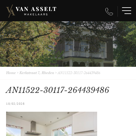
Home
>
Kerkstraat 7, Rheden
>
AN11522-30117-264439486
AN11522-30117-264439486
18/02/2026