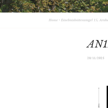
Home
>
Eusebiusbuitensingel 15, Arn
AN1
28/11/2025