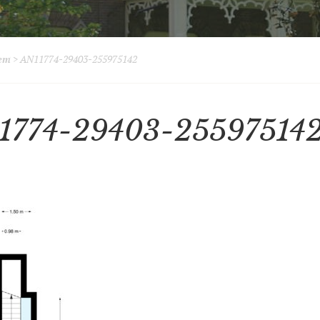
hem
>
AN11774-29403-255975142
1774-29403-25597514