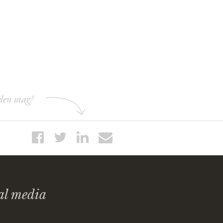
elen mag!
al media