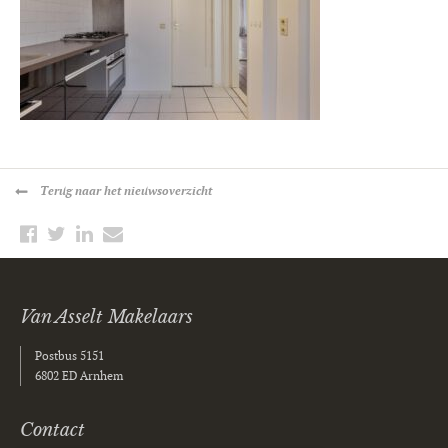
Terug
naar het nieuwsoverzicht
Van Asselt Makelaars
Postbus 5151
6802 ED Arnhem
Contact