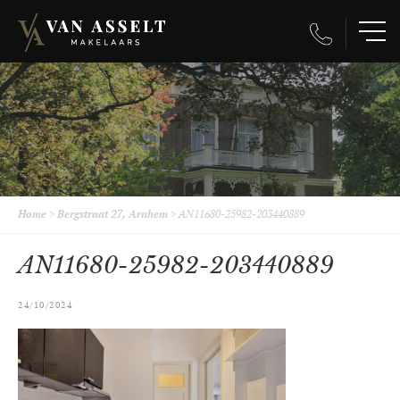
Home
>
Bergstraat 27, Arnhem
>
AN11680-25982-203440889
AN11680-25982-203440889
24/10/2024