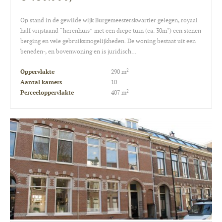
Op stand in de gewilde wijk Burgemeesterskwartier gelegen, royaal
half vrijstaand “herenhuis” met een diepe tuin (ca. 30m²) een stenen
berging en vele gebruiksmogelijkheden. De woning bestaat uit een
beneden-, en bovenwoning en is juridisch…
2
Oppervlakte
290 m
Aantal kamers
10
2
Perceeloppervlakte
407 m