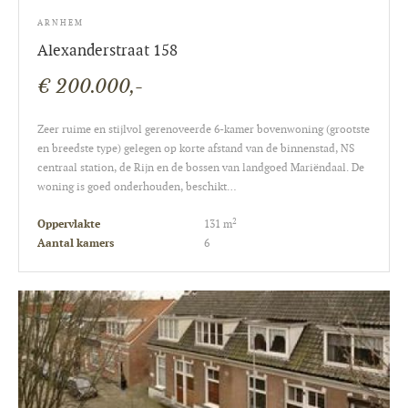
ARNHEM
Alexanderstraat 158
€ 200.000,-
Zeer ruime en stijlvol gerenoveerde 6-kamer bovenwoning (grootste
en breedste type) gelegen op korte afstand van de binnenstad, NS
centraal station, de Rijn en de bossen van landgoed Mariëndaal. De
woning is goed onderhouden, beschikt…
2
Oppervlakte
131 m
Aantal kamers
6