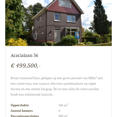
Acacialaan 36
€ 499.500,-
Ruim vrijstaand huis, gelegen op een groot perceel van 880m² met
een riante tuin, een carport, één extra parkeerplaats op eigen
terrein en een stenen berging. De locatie nabij de uiterwaarden
biedt een schitterend uitzicht…
2
Oppervlakte
166 m
Aantal kamers
6
2
Perceeloppervlakte
880 m