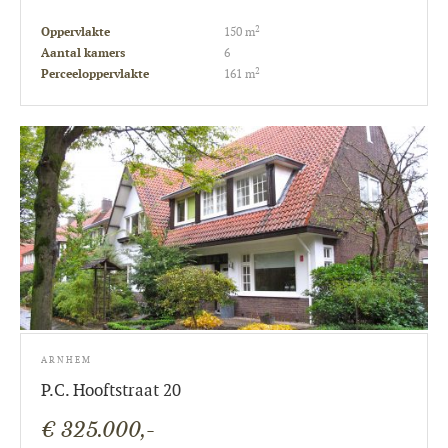
2
Oppervlakte
150 m
Aantal kamers
6
2
Perceeloppervlakte
161 m
ARNHEM
P.C. Hooftstraat 20
€ 325.000,-