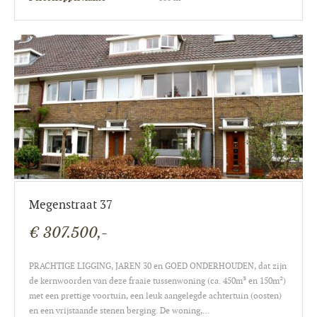
Megenstraat 37
€ 307.500,-
PRACHTIGE LIGGING, JAREN 30 en GOED ONDERHOUDEN, dat zijn
de kernwoorden van deze fraaie tussenwoning (ca. 450m³ en 150m²)
met een prettige voortuin, een leuk aangelegde achtertuin (oosten)
en een vrijstaande stenen berging. De woning,…