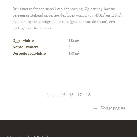
Dit is met recht een juweel van een woning! Op een top locatie
gelegen uitstekend onderhouden hoekwoning (ca. 450m³ en 115m²)
met een royale zonnige achtertuin (grootste van de straat), een
prettige voortuin en een…
2
Oppervlakte
115 m
Aantal kamers
5
2
Perceeloppervlakte
178 m
…
18
1
15
16
17
Vorige pagina