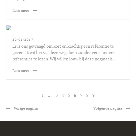
Lees meer
22/04/2017
Er is ons gevraagd om kort en krachtig een referentie te
geven. Ik wil het via deze weg doen zonder eerst andere
referenties te lezen. Wij willen jouw bij deze nogmaals…
Lees meer
…
6
1
3
4
5
7
8
9
Vorige pagina
Volgende pagina