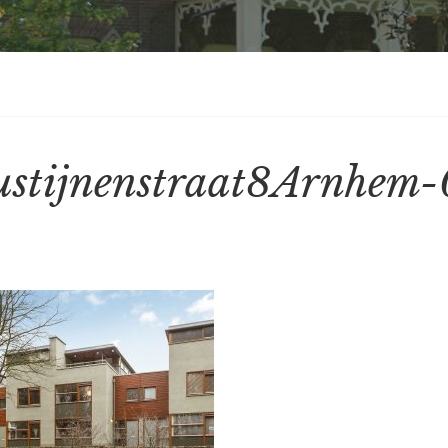
stijnenstraat8Arnhem-