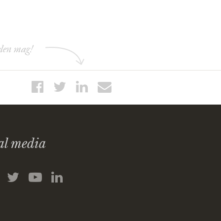
elen mag!
al media