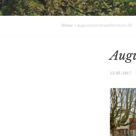
Home
>
Augustijnenstraat8Arnhem-02
Augu
12/05/2017