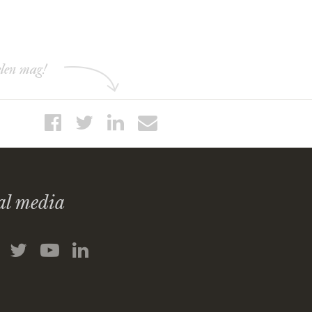
elen mag!
al media