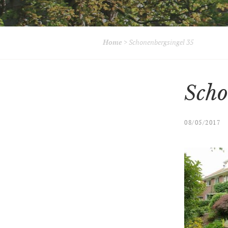
Home
>
Schonenbergsingel 35
Scho
08/05/2017