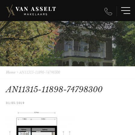
Home
>
AN11315-11898-74798300
AN11315-11898-74798300
01/03/2019