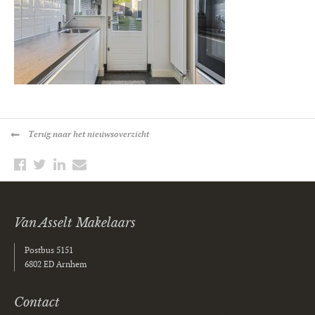
Terug
naar het nieuwsoverzicht
Van Asselt Makelaars
Postbus 5151
6802 ED Arnhem
Contact