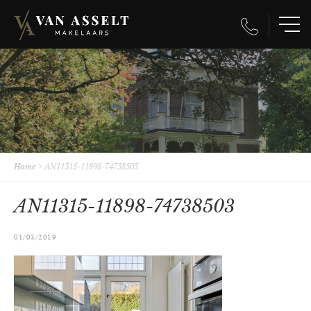
Home
>
AN11315-11898-74738503
AN11315-11898-74738503
01/03/2019