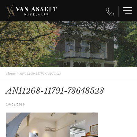
Home
>
AN11268-11791-73648523
AN11268-11791-73648523
29/01/2019