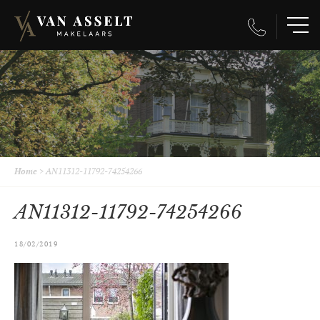
Home
>
AN11312-11792-74254266
AN11312-11792-74254266
18/02/2019