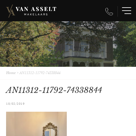
Home
>
AN11312-11792-74338844
AN11312-11792-74338844
18/02/2019