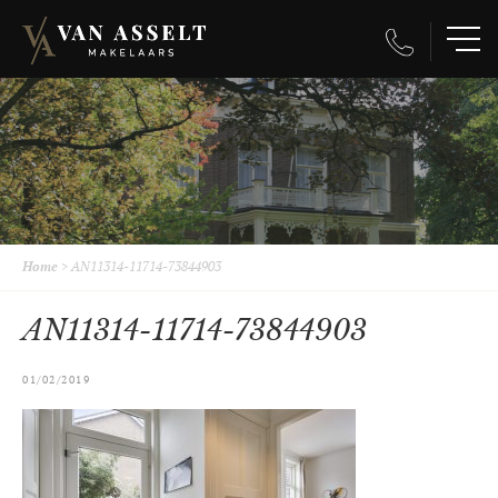
Home
>
AN11314-11714-73844903
AN11314-11714-73844903
01/02/2019