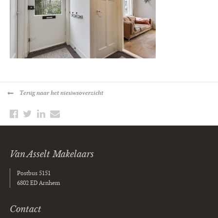
Terug
naar het nieuwsoverzicht
Van Asselt Makelaars
Postbus 5151
6802 ED Arnhem
Contact