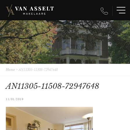
Home
>
AN11305-11508-72947648
AN11305-11508-72947648
11/01/2019