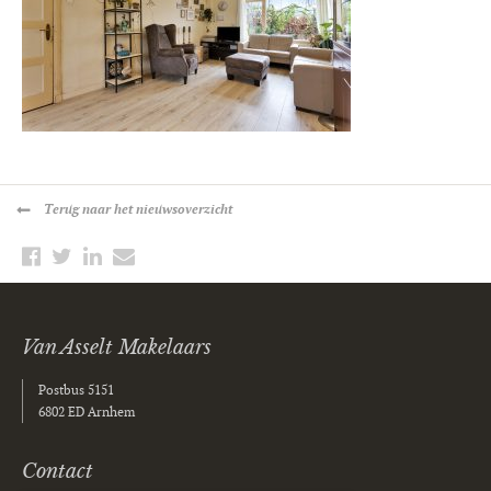
Terug
naar het nieuwsoverzicht
Van Asselt Makelaars
Postbus 5151
6802 ED Arnhem
Contact