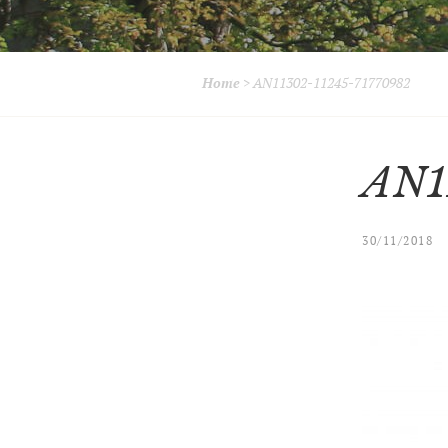
Home
>
AN11302-11245-71770982
AN1
30/11/2018