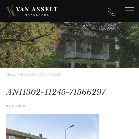
Home
>
AN11302-11245-71566297
AN11302-11245-71566297
03/12/2018