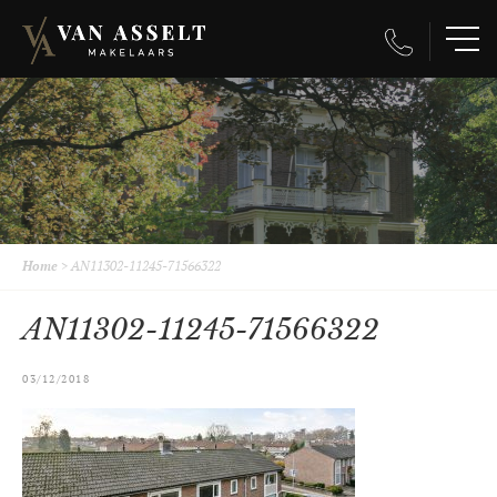
Home
>
AN11302-11245-71566322
AN11302-11245-71566322
03/12/2018