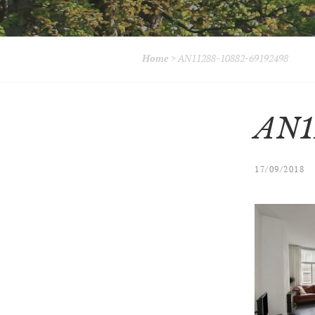
Home
>
AN11288-10882-69192498
AN1
17/09/2018