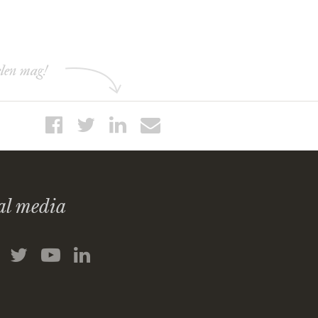
elen mag!
al media