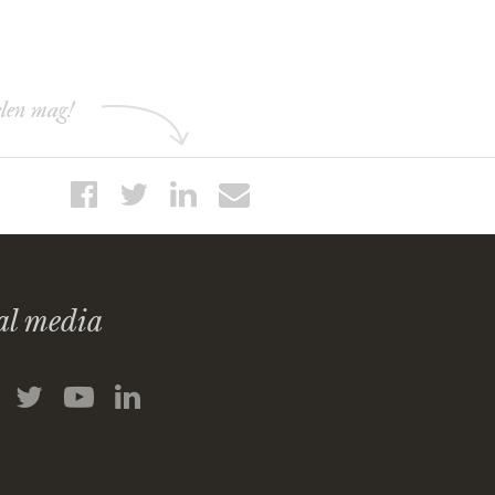
elen mag!
al media