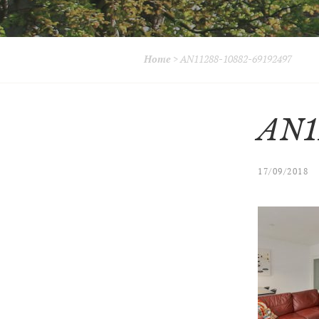
Home
>
AN11288-10882-69192497
AN1
17/09/2018