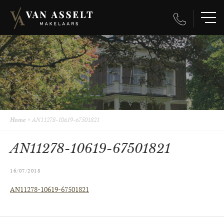
Home
>
AN11278-10619-67501821
AN11278-10619-67501821
16/07/2018
AN11278-10619-67501821