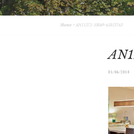
Home
>
AN11272-10049-65853763
AN1
01/06/2018