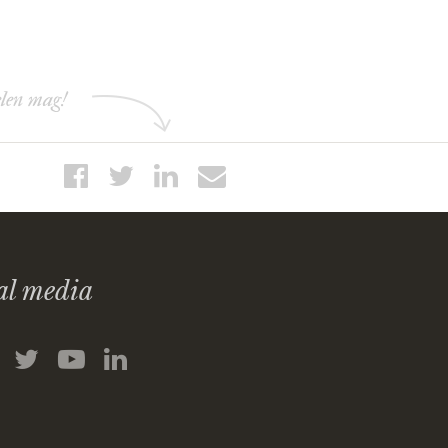
elen mag!
al media