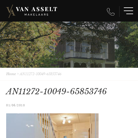
Home
>
AN11272-10049-65853746
AN11272-10049-65853746
01/06/2018