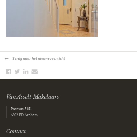
Terug
naar het nieuwsoverzicht
Van Asselt Makelaars
Postbus 5151
6802 ED Arnhem
Contact