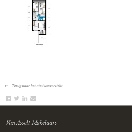
Terug
naar het nieuwsoverzicht
Van Asselt Makelaars