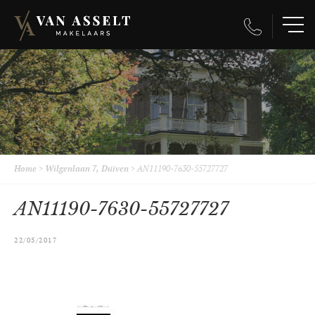
Home
>
Wilgenlaan 7, Duiven
>
AN11190-7630-55727727
AN11190-7630-55727727
22/05/2017