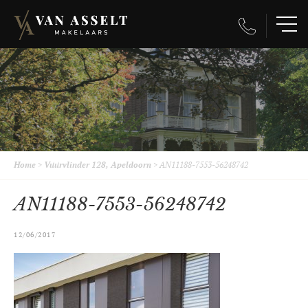
Home
>
Vuurvlinder 128, Apeldoorn
>
AN11188-7553-56248742
AN11188-7553-56248742
12/06/2017