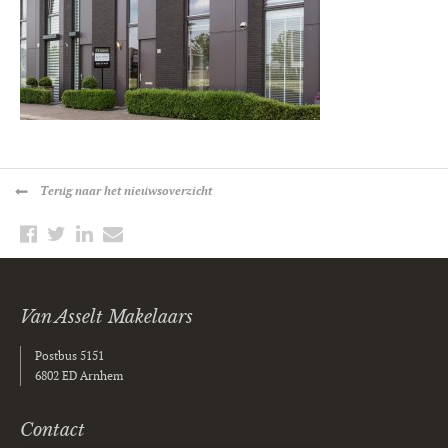
Terug
naar het nieuwsoverzicht
Van Asselt Makelaars
Postbus 5151
6802 ED Arnhem
Contact