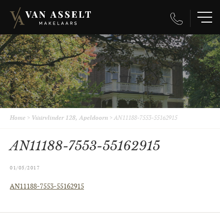
Home
>
Vuurvlinder 128, Apeldoorn
>
AN11188-7553-55162915
AN11188-7553-55162915
01/05/2017
AN11188-7553-55162915