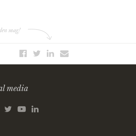
elen mag!
al media