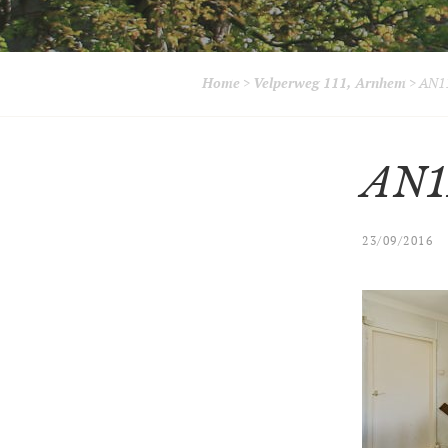
Home
>
Velperweg 111, Arnhem
>
AN11
AN1
23/09/2016