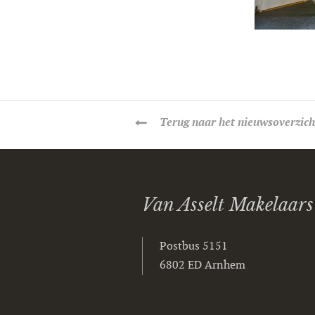
Terug
naar het nieuwsoverzich
Van Asselt Makelaars
Postbus 5151
6802 ED Arnhem