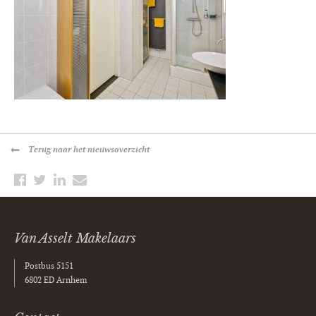
Terug
naar het nieuwsoverzicht
Van Asselt Makelaars
Postbus 5151
6802 ED Arnhem