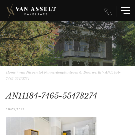
Home
>
van Nispen tot Pannerdenplantsoen 6, Doorwerth
>
AN11184-
7465-55473274
AN11184-7465-55473274
19/05/2017