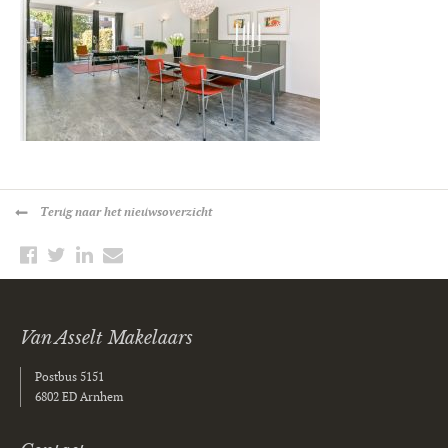
Terug
naar het nieuwsoverzicht
Van Asselt Makelaars
Postbus 5151
6802 ED Arnhem