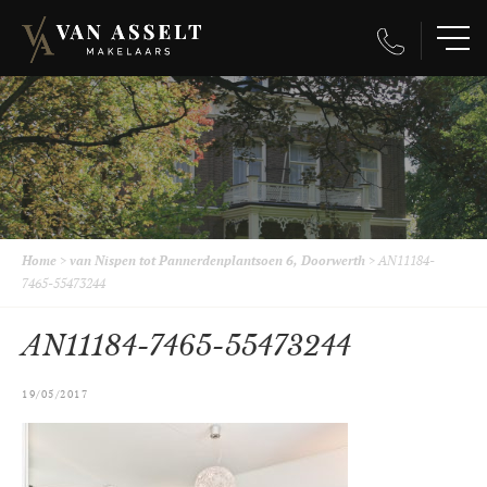
Home
>
van Nispen tot Pannerdenplantsoen 6, Doorwerth
>
AN11184-
7465-55473244
AN11184-7465-55473244
19/05/2017