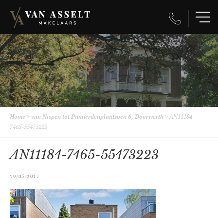
Home
>
van Nispen tot Pannerdenplantsoen 6, Doorwerth
>
AN11184-
7465-55473223
AN11184-7465-55473223
19/05/2017