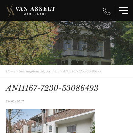
Home
>
Staringplein 26, Arnhem
>
AN11167-7230-53086493
AN11167-7230-53086493
16/02/2017