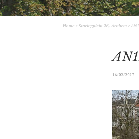
Home
>
Staringplein 26, Arnhem
>
AN1
AN1
16/02/2017