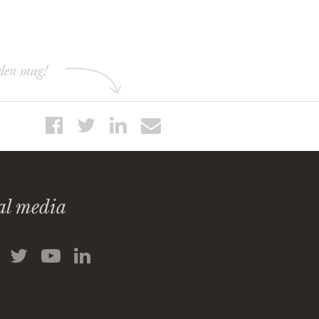
elen mag!
al media