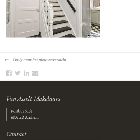
Terug
naar het nieuwsoverzicht
Van Asselt Makelaars
Postbus 5151
6802 ED Arnhem
Contact