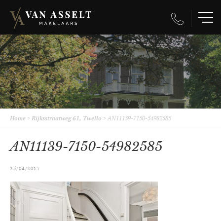
Home
>
Rijksstraatweg 61, Twello
>
AN11139-7150-54982585
AN11139-7150-54982585
25/04/2017