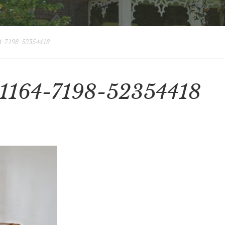
-7198-52354418
1164-7198-52354418