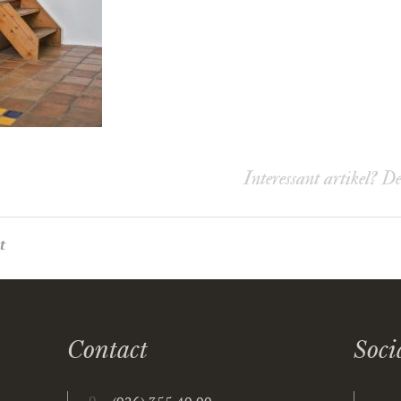
Interessant artikel? D
t
Contact
Soci