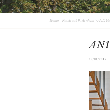
Home
>
Putstraat 9, Arnhem
>
AN11164
AN1
19/01/2017