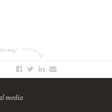
elen mag!
al media