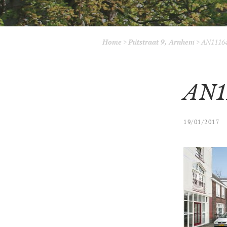
Home
>
Putstraat 9, Arnhem
>
AN11164
AN1
19/01/2017