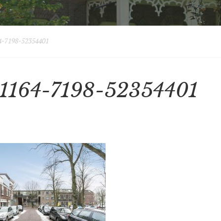
-7198-52354401
1164-7198-52354401