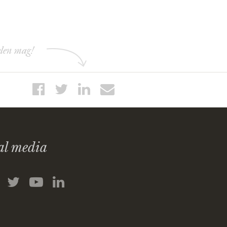
elen mag!
al media