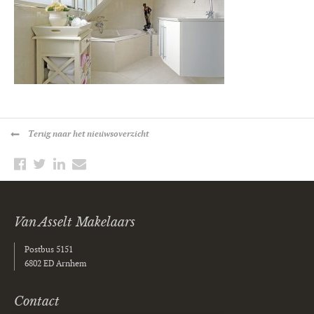
Terug
naar het nieuwsoverzicht
Van Asselt Makelaars
Postbus 5151
6802 ED Arnhem
Contact