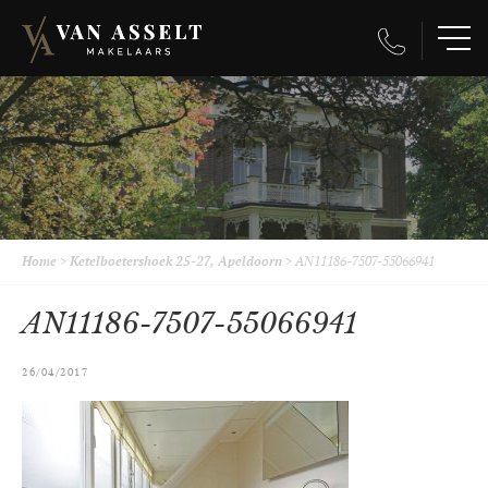
Home
>
Ketelboetershoek 25-27, Apeldoorn
>
AN11186-7507-55066941
AN11186-7507-55066941
26/04/2017