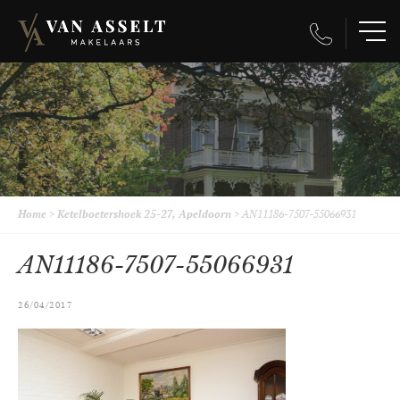
Home
>
Ketelboetershoek 25-27, Apeldoorn
>
AN11186-7507-55066931
AN11186-7507-55066931
26/04/2017