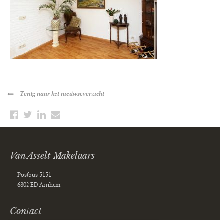
Terug
naar het nieuwsoverzicht
Van Asselt Makelaars
Postbus 5151
6802 ED Arnhem
Contact