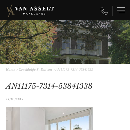
Home
>
Grasklokje 8, Duiven
>
AN11175-7314-53841338
AN11175-7314-53841338
29/03/2017