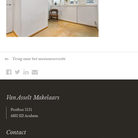
Terug
naar het nieuwsoverzicht
Van Asselt Makelaars
Postbus 5151
6802 ED Arnhem
Contact