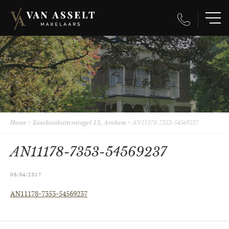
Home
>
Eusebiusbuitensingel 13, Arnhem
>
AN11178-7353-54569237
AN11178-7353-54569237
06/04/2017
AN11178-7353-54569237