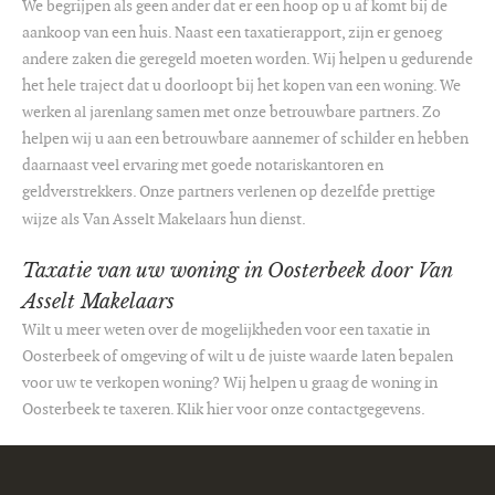
We begrijpen als geen ander dat er een hoop op u af komt bij de
aankoop van een huis. Naast een taxatierapport, zijn er genoeg
andere zaken die geregeld moeten worden. Wij helpen u gedurende
het hele traject dat u doorloopt bij het kopen van een woning. We
werken al jarenlang samen met onze betrouwbare partners. Zo
helpen wij u aan een betrouwbare aannemer of schilder en hebben
daarnaast veel ervaring met goede notariskantoren en
geldverstrekkers. Onze partners verlenen op dezelfde prettige
wijze als Van Asselt Makelaars hun dienst.
Taxatie van uw woning in Oosterbeek door Van
Asselt Makelaars
Wilt u meer weten over de mogelijkheden voor een taxatie in
Oosterbeek of omgeving of wilt u de juiste waarde laten bepalen
voor uw te verkopen woning? Wij helpen u graag de woning in
Oosterbeek te taxeren. Klik hier voor onze contactgegevens.