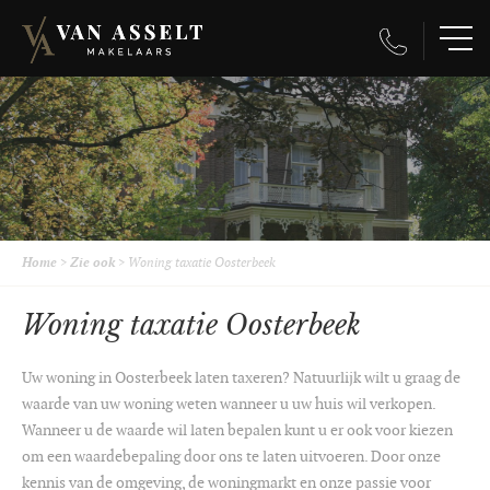
Home
>
Zie ook
>
Woning taxatie Oosterbeek
Woning taxatie Oosterbeek
Uw woning in Oosterbeek laten taxeren? Natuurlijk wilt u graag de
waarde van uw woning weten wanneer u uw huis wil verkopen.
Wanneer u de waarde wil laten bepalen kunt u er ook voor kiezen
om een waardebepaling door ons te laten uitvoeren. Door onze
kennis van de omgeving, de woningmarkt en onze passie voor