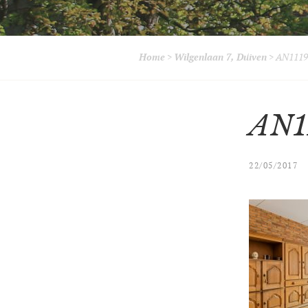
Home
>
Wilgenlaan 7, Duiven
>
AN1119
AN1
22/05/2017