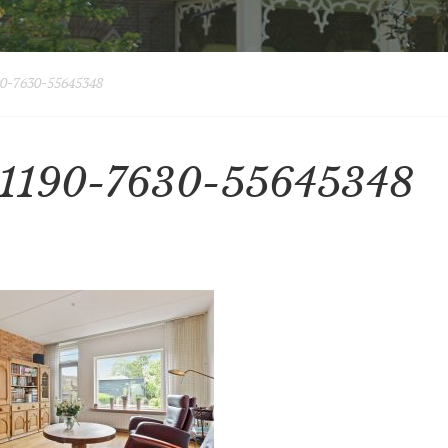
0-7630-55645348
1190-7630-55645348