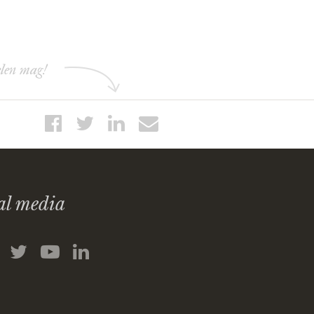
elen mag!
al media