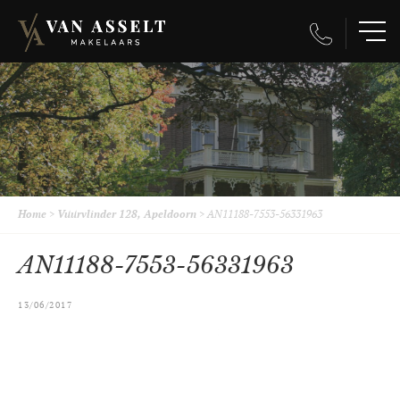
Home
>
Vuurvlinder 128, Apeldoorn
>
AN11188-7553-56331963
AN11188-7553-56331963
13/06/2017