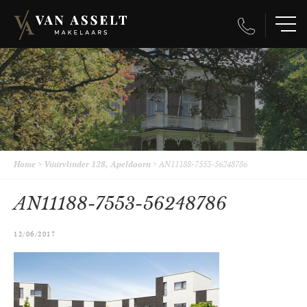
Home
>
Vuurvlinder 128, Apeldoorn
>
AN11188-7553-56248786
AN11188-7553-56248786
12/06/2017