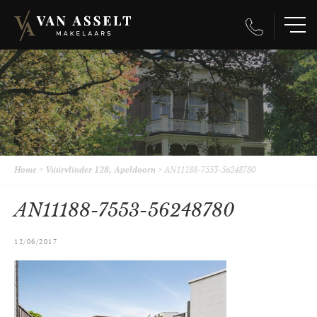
Home
>
Vuurvlinder 128, Apeldoorn
>
AN11188-7553-56248780
AN11188-7553-56248780
12/06/2017