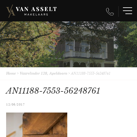
Home
>
Vuurvlinder 128, Apeldoorn
>
AN11188-7553-56248761
AN11188-7553-56248761
12/06/2017