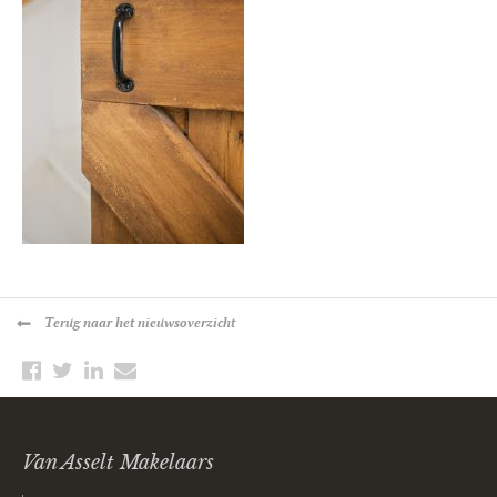
Terug
naar het nieuwsoverzicht
Van Asselt Makelaars