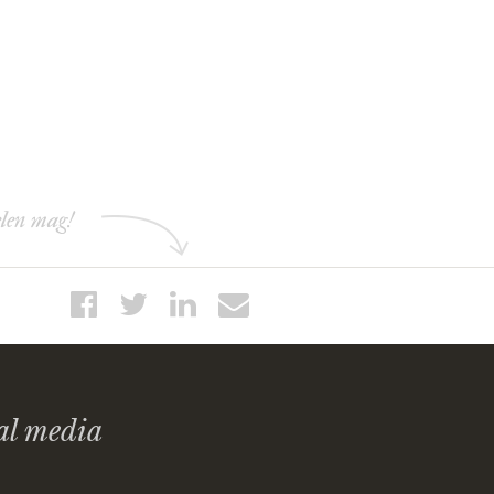
elen mag!
al media