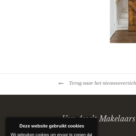
Terug
naar het nieuwsoverzich
Van Asselt Makelaars
Deze website gebruikt cookies
Wij gebruiken cookies om ervoor te zorgen dat