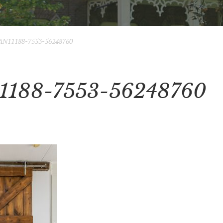
AN11188-7553-56248760
1188-7553-56248760