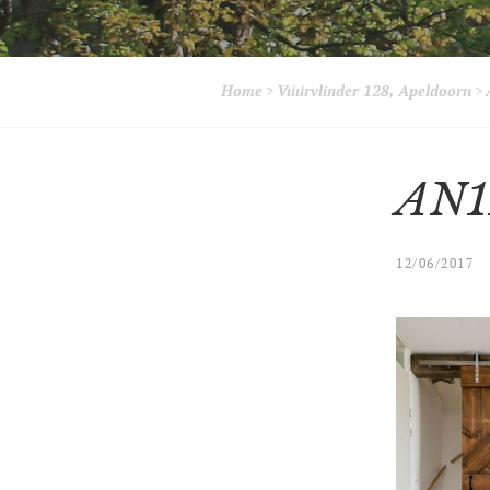
Home
>
Vuurvlinder 128, Apeldoorn
>
AN1
12/06/2017