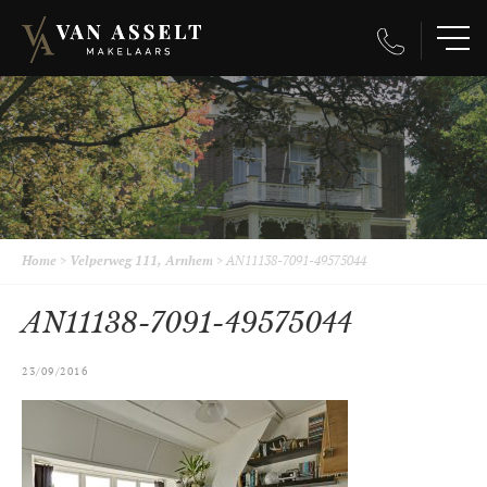
Home
>
Velperweg 111, Arnhem
>
AN11138-7091-49575044
AN11138-7091-49575044
23/09/2016