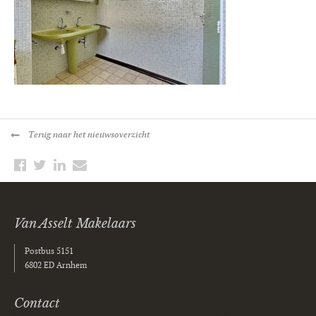
Terug
naar het nieuwsoverzicht
Van Asselt Makelaars
Postbus 5151
6802 ED Arnhem
Contact