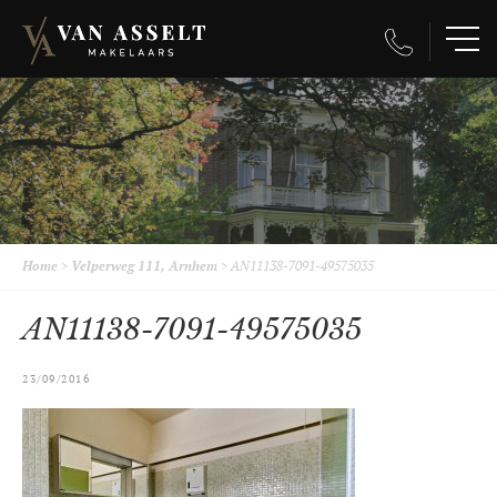
Home
>
Velperweg 111, Arnhem
>
AN11138-7091-49575035
AN11138-7091-49575035
23/09/2016