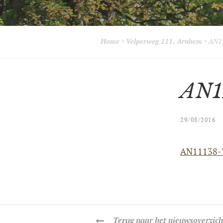
Home
>
Velperweg 111, Arnhem
>
AN11
AN1
29/08/2016
AN11138-
Terug
naar het nieuwsoverzich