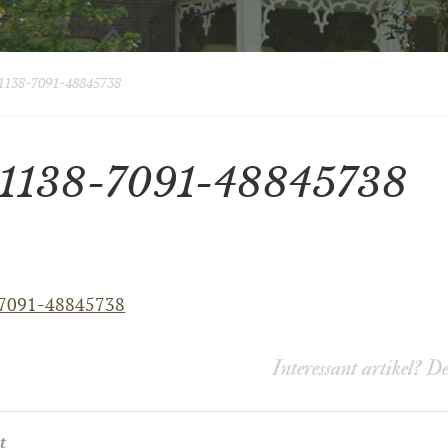
138-7091-48845738
1138-7091-48845738
7091-48845738
Interessant artikel? D
t